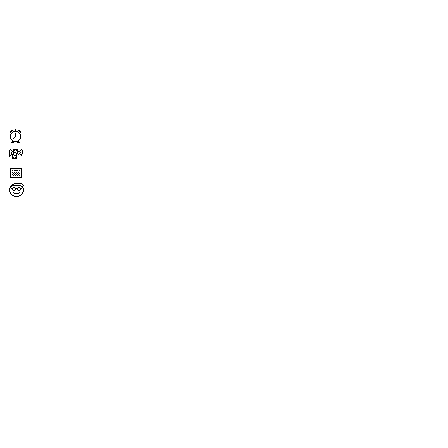
⏰
💸
📅
🧓